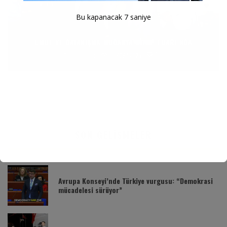
Bu kapanacak
6
saniye
UMUT VE DAYANIŞMA MUDANYA KITAP FUARI’NDA
0
Haberler
06/09/2025
SON GELIŞMELER
Avrupa Konseyi’nde Türkiye vurgusu: “Demokrasi
mücadelesi sürüyor”