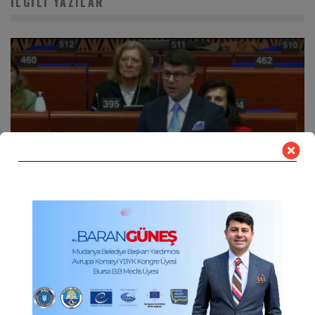
İLGILI YAZILAR
AVRUPA KONSEYI’NDE TÜRKIYE VURGUSU: “DEMOKRASI
MÜCADELESI SÜRÜYOR”
1
Haberler
02/11/2025