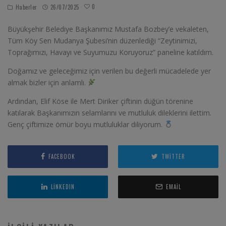
0
Haberler
26/07/2025
Büyükşehir Belediye Başkanımız Mustafa Bozbey’e vekaleten,
Tüm Köy Sen Mudanya Şubesi’nin düzenlediği “Zeytinimizi,
Toprağımızı, Havayı ve Suyumuzu Koruyoruz” paneline katıldım.
Doğamız ve geleceğimiz için verilen bu değerli mücadelede yer
almak bizler için anlamlı.
Ardından, Elif Köse ile Mert Diriker çiftinin düğün törenine
katılarak Başkanımızın selamlarını ve mutluluk dileklerini ilettim.
Genç çiftimize ömür boyu mutluluklar diliyorum.
FACEBOOK
TWITTER
LINKEDIN
EMAIL