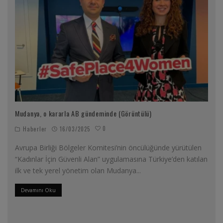
Mudanya, o kararla AB gündeminde (Görüntülü)
0
Haberler
16/03/2025
Avrupa Birliği Bölgeler Komitesi’nin öncülüğünde yürütülen
“Kadınlar İçin Güvenli Alan” uygulamasına Türkiye’den katılan
ilk ve tek yerel yönetim olan Mudanya
...
Devamını Oku