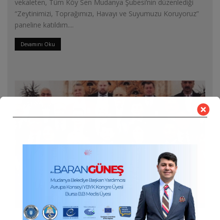
vekaleten, Tüm Köy Sen Mudanya Şubesi’nin düzenlediği
“Zeytinimizi, Toprağımızı, Havayı ve Suyumuzu Koruyoruz”
paneline katıldım.
...
Devamını Oku
Prof. Dr. Lale Karabıyık’ı kaybetmenin derin üzüntüsünü yaşıyorum