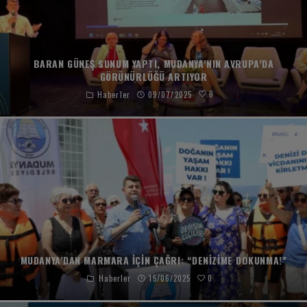
BARAN GÜNEŞ SUNUM YAPTI, MUDANYA’NIN AVRUPA’DA
GÖRÜNÜRLÜĞÜ ARTIYOR
0
Haberler
09/07/2025
MUDANYA’DAN MARMARA IÇIN ÇAĞRI: “DENIZIME DOKUNMA!”
0
Haberler
15/06/2025