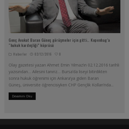
Genç Avukat Baran Güneş görüşmeler için gitti… Kopenhag’a
“hukuk kardeşliği” köprüsü
0
Haberler
02/12/2016
Olay gazetesi yazarı Ahmet Emin Yılmaz’ın 02.12.2016 tarihli
yazısından… Ailesini tanırız… Bursa’da liseyi bitirdikten
sonra hukuk öğrenimi için Ankara’ya giden Baran
Güneş, üniversite öğrencisiyken CHP Gençlik Kolları’nda
...
Devamını Oku