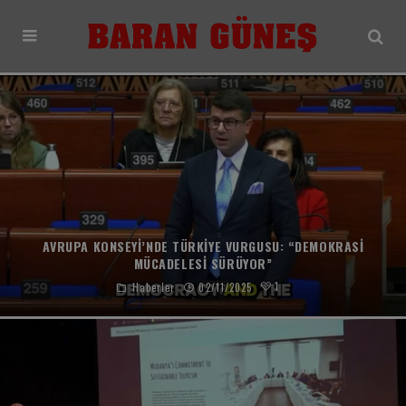
modal-check
AVRUPA KONSEYI’NDE TÜRKIYE VURGUSU: “DEMOKRASI
MÜCADELESI SÜRÜYOR”
1
Haberler
02/11/2025