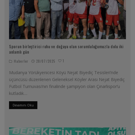
Sporun birleştirici ruhu ve doğaya olan sorumluluğumuzla dolu iki
anlamlı gün
1
Haberler
28/07/2025
Mudanya Yörükyenicesi Köyü Nejat Biyediç Tesisleri’nde
üçüncüsü düzenlenen Geleneksel Köyler Arası Nejat Biyediç
Futbol Turnuvası’nın finalinde şampiyon olan Çınarlıspor’u
kutladık.
...
Devamını Oku