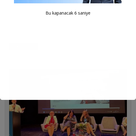
0
Haberler
20/07/2025
Bu kapanacak
4
saniye
Bilgisiyle, ilkeleriyle ve çalışkanlığıyla partimize ve ülkemize
büyük katkılar sunmuş bir yol arkadaşımızı yitirdik. Kendisine
Allah’tan rahmet, başta ailesi olmak
...
Devamını Oku