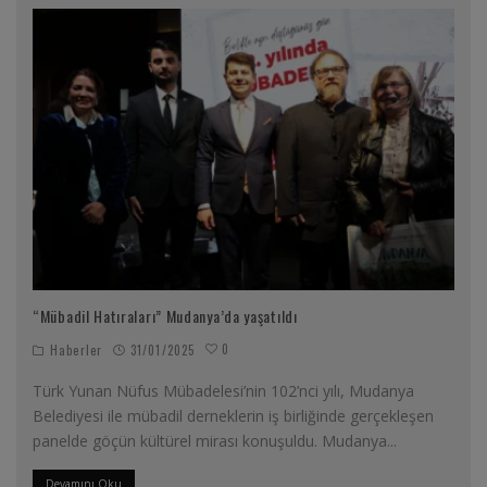
“Mübadil Hatıraları” Mudanya’da yaşatıldı
0
Haberler
31/01/2025
Türk Yunan Nüfus Mübadelesi’nin 102’nci yılı, Mudanya
Belediyesi ile mübadil derneklerin iş birliğinde gerçekleşen
panelde göçün kültürel mirası konuşuldu. Mudanya
...
Devamını Oku